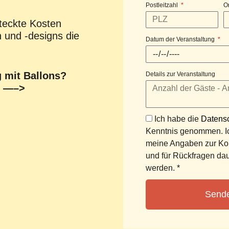
Postleitzahl
O
steckte Kosten
 und -designs die
Datum der Veranstaltung
g mit Ballons?
Details zur Veranstaltung
n —–>
Ich habe die
Datensc
Kenntnis genommen. Ic
meine Angaben zur Ko
und für Rückfragen dau
werden. *
Send