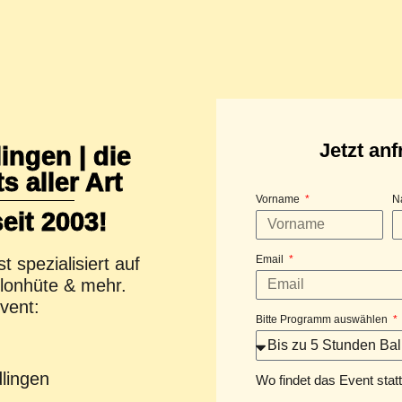
Jetzt anf
ingen | die
 aller Art
Vorname
N
eit 2003!
Email
 spezialisiert auf
allonhüte & mehr.
vent:
Bitte Programm auswählen
dlingen
Wo findet das Event stat