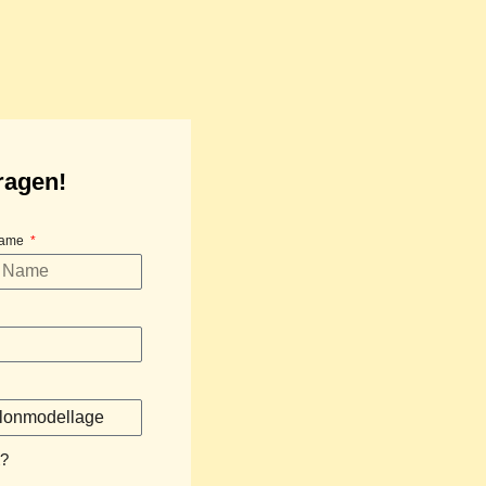
ragen!
ame
t?