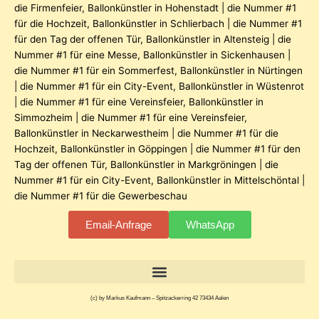
die Firmenfeier
,
Ballonkünstler in Hohenstadt | die Nummer #1
für die Hochzeit
,
Ballonkünstler in Schlierbach | die Nummer #1
für den Tag der offenen Tür
,
Ballonkünstler in Altensteig | die
Nummer #1 für eine Messe
,
Ballonkünstler in Sickenhausen |
die Nummer #1 für ein Sommerfest
,
Ballonkünstler in Nürtingen
| die Nummer #1 für ein City-Event
,
Ballonkünstler in Wüstenrot
| die Nummer #1 für eine Vereinsfeier
,
Ballonkünstler in
Simmozheim | die Nummer #1 für eine Vereinsfeier
,
Ballonkünstler in Neckarwestheim | die Nummer #1 für die
Hochzeit
,
Ballonkünstler in Göppingen | die Nummer #1 für den
Tag der offenen Tür
,
Ballonkünstler in Markgröningen | die
Nummer #1 für ein City-Event
,
Ballonkünstler in Mittelschöntal |
die Nummer #1 für die Gewerbeschau
Email-Anfrage
WhatsApp
(c) by Markus Kaufmann – Spitzackerring 42 73434 Aalen